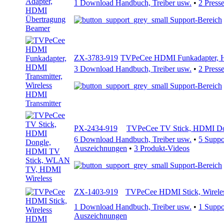
1 Download Handbuch, Treiber usw.
•
2 Press
Support-Bereich
ZX-3783-919
TVPeCee HDMI Funkadapter, HD
3 Download Handbuch, Treiber usw.
•
2 Press
Support-Bereich
PX-2434-919
TVPeCee TV Stick, HDMI Do
6 Download Handbuch, Treiber usw.
•
5 Supp
Auszeichnungen
•
3 Produkt-Videos
Support-Bereich
ZX-1403-919
TVPeCee HDMI Stick, Wireles
1 Download Handbuch, Treiber usw.
•
1 Supp
Auszeichnungen