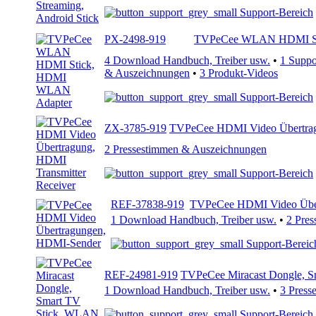
Support-Bereich
PX-2498-919
TVPeCee WLAN HDMI St
4 Download Handbuch, Treiber usw.
•
1 Supp
& Auszeichnungen
•
3 Produkt-Videos
Support-Bereich
ZX-3785-919
TVPeCee HDMI Video Übertragu
2 Pressestimmen & Auszeichnungen
Support-Bereich
REF-37838-919
TVPeCee HDMI Video Übe
1 Download Handbuch, Treiber usw.
•
2 Pre
Support-Bereic
REF-24981-919
TVPeCee Miracast Dongle, S
1 Download Handbuch, Treiber usw.
•
3 Press
Support-Bereich